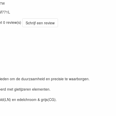
BTW
M771L
et 0 review(s)
Schrijf een review
aklieden om de duurzaamheid en precisie te waarborgen.
neerd met gietijzeren elementen.
ld(LN) en edelchroom & grijs(CG).