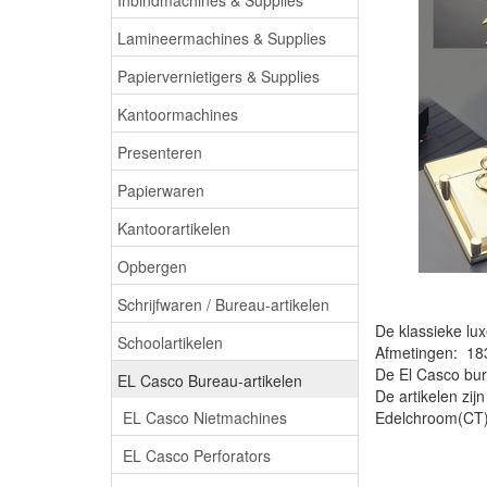
Lamineermachines & Supplies
Papiervernietigers & Supplies
Kantoormachines
Presenteren
Papierwaren
Kantoorartikelen
Opbergen
Schrijfwaren / Bureau-artikelen
De klassieke lu
Schoolartikelen
Afmetingen: 1
De El Casco bure
EL Casco Bureau-artikelen
De artikelen zijn
EL Casco Nietmachines
Edelchroom(CT),
EL Casco Perforators