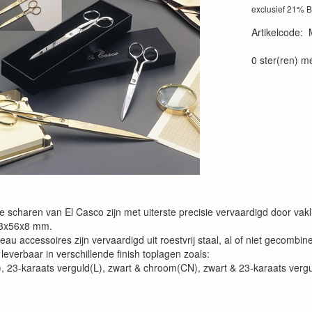
exclusief 21% 
Artikelcode
:
0 ster(ren) m
xe scharen van El Casco zijn met uiterste precisie vervaardigd door v
83x56x8 mm.
au accessoires zijn vervaardigd uit roestvrij staal, al of niet gecombi
 leverbaar in verschillende finish toplagen zoals:
 23-karaats verguld(L), zwart & chroom(CN), zwart & 23-karaats vergu