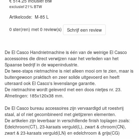
€ 514.25
inclusief btw
exclusief 21% BTW
Artikelcode
:
M-85 L
0 ster(ren) met 0 review(s)
Schrijf een review
De El Casco Handnietmachine is één van de weinige El Casco
accessoires die direct verwijzen naar het verleden van het
Spaanse bedrijf in de wapenindustrie.
De twee-staps nietmachine is niet alleen mooi om te zien, maar is
buitengewoon praktisch en zeer solide uitgevoerd en heeft
uiteraard ook El Casco's levenslange garantie.
De nietmachine wordt geleverd met een doos nietjes nr. 23.
Afmetingen: 185x120x38 mm.
De El Casco bureau accessoires zijn vervaardigd uit roestvrij
staal, al of niet gecombineerd met gietijzeren elementen.
De artikelen zijn leverbaar in verschillende finish toplagen zoals:
Edelchroom(CT), 23-karaats verguld(L), zwart & chroom(CN),
zwart & 23-karaats verguld(LN) en edelchroom & grijs(CG)