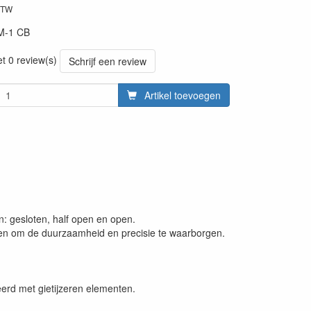
BTW
M-1 CB
et 0 review(s)
Schrijf een review
Artikel toevoegen
n: gesloten, half open en open.
eden om de duurzaamheid en precisie te waarborgen.
neerd met gietijzeren elementen.