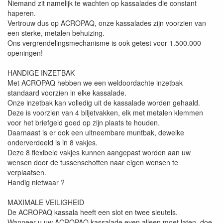
Niemand zit namelijk te wachten op kassalades die constant
haperen.
Vertrouw dus op ACROPAQ, onze kassalades zijn voorzien van
een sterke, metalen behuizing.
Ons vergrendelingsmechanisme is ook getest voor 1.500.000
openingen!
HANDIGE INZETBAK
Met ACROPAQ hebben we een weldoordachte inzetbak
standaard voorzien in elke kassalade.
Onze inzetbak kan volledig uit de kassalade worden gehaald.
Deze is voorzien van 4 biljetvakken, elk met metalen klemmen
voor het briefgeld goed op zijn plaats te houden.
Daarnaast is er ook een uitneembare muntbak, dewelke
onderverdeeld is in 8 vakjes.
Deze 8 flexibele vakjes kunnen aangepast worden aan uw
wensen door de tussenschotten naar eigen wensen te
verplaatsen.
Handig nietwaar ?
MAXIMALE VEILIGHEID
De ACROPAQ kassala heeft een slot en twee sleutels.
Wanneer u uw ACROPAQ kassalade even alleen moet laten, doe